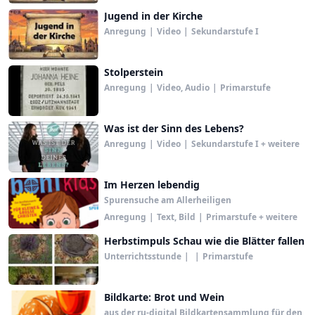
Jugend in der Kirche
Anregung
|
Video
|
Sekundarstufe I
Stolperstein
Anregung
|
Video, Audio
|
Primarstufe
Was ist der Sinn des Lebens?
Anregung
|
Video
|
Sekundarstufe I + weitere
Im Herzen lebendig
Spurensuche am Allerheiligen
Anregung
|
Text, Bild
|
Primarstufe + weitere
Herbstimpuls Schau wie die Blätter fallen
Unterrichtsstunde
|
|
Primarstufe
Bildkarte: Brot und Wein
aus der ru-digital Bildkartensammlung für den