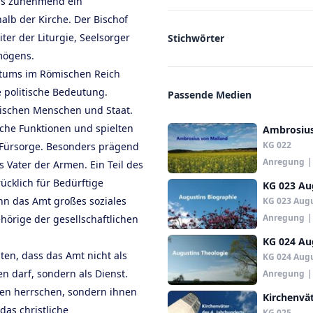
aus zunehmend ein
lb der Kirche. Der Bischof
er der Liturgie, Seelsorger
Stichwörter
mögens.
ntums im Römischen Reich
 politische Bedeutung.
Passende Medien
wischen Menschen und Staat.
iche Funktionen und spielten
Ambrosius
KG 022
n Fürsorge. Besonders prägend
Anregung
|
s Vater der Armen. Ein Teil des
ücklich für Bedürftige
KG 023 Au
n das Amt großes soziales
KG 023 Augu
Anregung
|
örige der gesellschaftlichen
KG 024 Au
ten, dass das Amt nicht als
KG 024 Augu
n darf, sondern als Dienst.
Anregung
|
hen herrschen, sondern ihnen
Kirchenvät
das christliche
KG 025