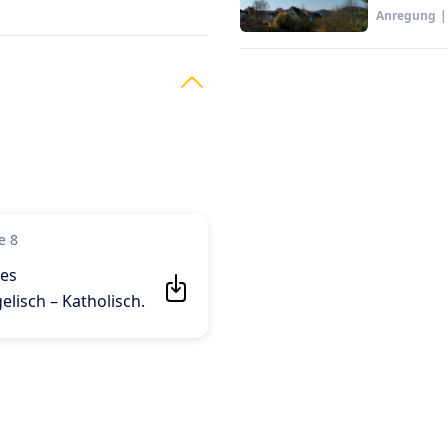
Anregung
|
e 8
hes
lisch – Katholisch
.