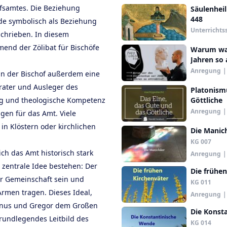
ofsamtes. Die Beziehung
Säulenhei
448
de symbolisch als Beziehung
Unterrichts
chrieben. In diesem
nd der Zölibat für Bischöfe
Warum war
Jahren so 
Anregung
|
n der Bischof außerdem eine
erater und Ausleger des
Platonismu
ung und theologische Kompetenz
Göttliche
Anregung
|
en für das Amt. Viele
 in Klöstern oder kirchlichen
Die Manic
KG 007
sich das Amt historisch stark
Anregung
|
 zentrale Idee bestehen: Der
Die frühen
ner Gemeinschaft sein und
KG 011
rmen tragen. Dieses Ideal,
Anregung
|
tinus und Gregor dem Großen
Die Konst
grundlegendes Leitbild des
KG 014