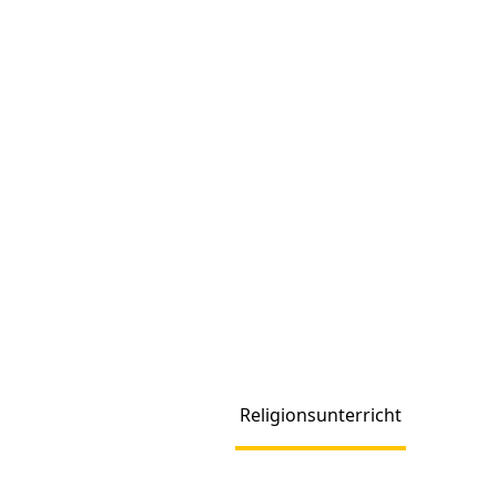
Religionsunterricht
Produc