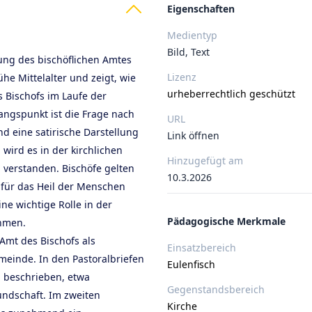
Eigenschaften
Medientyp
Bild, Text
lung des bischöflichen Amtes
Lizenz
ühe Mittelalter und zeigt, wie
urheberrechtlich geschützt
 Bischofs im Laufe der
ngspunkt ist die Frage nach
URL
nd eine satirische Darstellung
Link öffnen
 wird es in der kirchlichen
Hinzugefügt am
l verstanden. Bischöfe gelten
10.3.2026
ie für das Heil der Menschen
ne wichtige Rolle in der
Pädagogische Merkmale
ehmen.
 Amt des Bischofs als
Einsatzbereich
meinde. In den Pastoralbriefen
Eulenfisch
 beschrieben, etwa
Gegenstandsbereich
ndschaft. Im zweiten
Kirche