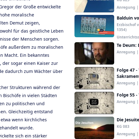
Gregor der Große entwickelte
Anregung
|
 hohe moralische
Balduin v
llten Demut zeigen,
Erzbischof v
1354)
ohl für das geistliche Leben
Unterrichts
rfnisse der Menschen sorgen.
Te Deum: 
chöfe außerdem zu moralischen
Anregung
|
n Macht. Ein bekanntes
, der sogar einen Kaiser zur
Folge 47 -
rde dadurch zum Wächter über
Sakrament
Anregung
|
her Strukturen während der
Folge 55 -
Bischöfe in vielen Städten
Anregung
|
en zu politischen und
en. Gleichzeitig entstand
 etwa wenn kirchliches
Die Jesuit
KG 083
behandelt wurde.
Anregung
|
ckelte sich ein stärker