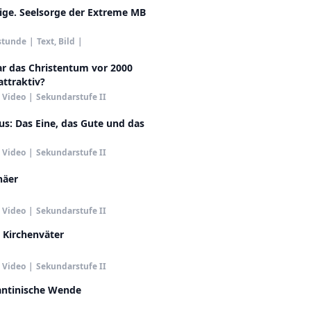
lige. Seelsorge der Extreme MB
stunde
|
Text, Bild
|
 das Christentum vor 2000
attraktiv?
Video
|
Sekundarstufe II
s: Das Eine, das Gute und das
Video
|
Sekundarstufe II
häer
Video
|
Sekundarstufe II
 Kirchenväter
Video
|
Sekundarstufe II
antinische Wende