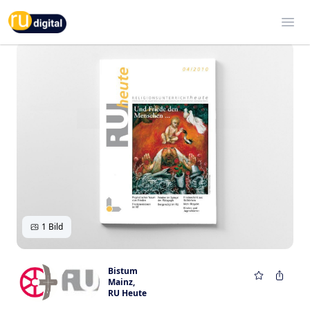
RU-digital
Ope
1 Bild
Bistum
Mainz
,
RU Heute