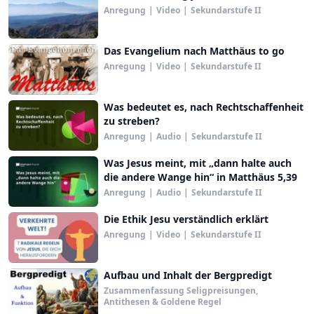
Anregung
|
Video
|
Sekundarstufe II
Das Evangelium nach Matthäus to go
Anregung
|
Video
|
Sekundarstufe II
Was bedeutet es, nach Rechtschaffenheit
zu streben?
Anregung
|
Audio
|
Sekundarstufe II
Was Jesus meint, mit „dann halte auch
die andere Wange hin“ in Matthäus 5,39
Anregung
|
Audio
|
Sekundarstufe II
Die Ethik Jesu verständlich erklärt
Anregung
|
Video
|
Sekundarstufe II
Aufbau und Inhalt der Bergpredigt
Zusammenfassung Seligpreisungen,
Antithesen & Goldene Regel