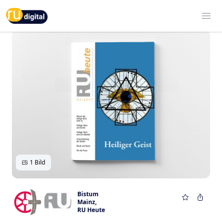
RU-digital
Ope
1 Bild
Bistum
Mainz
,
RU Heute